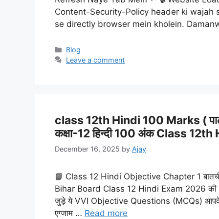
Content-Security-Policy header ki wajah 
se directly browser mein kholein. Daman
Categories
Blog
Leave a comment
class 12th Hindi 100 Marks ( पा
कक्षा-12 हिन्दी 100 अंक Class 1
December 16, 2025
by
Ajay
📘 Class 12 Hindi Objective Chapter 1 बातच
Bihar Board Class 12 Hindi Exam 2026 की तैयारी 
जुड़े ये VVI Objective Questions (MCQs) आपके लिए
एग्जाम …
Read more