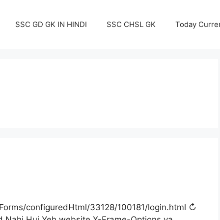
SSC GD GK IN HINDI
SSC CHSL GK
Today Curren
/EForms/configuredHtml/33128/100181/login.html ↻
d Nahi Hui Yeh website X-Frame-Options ya