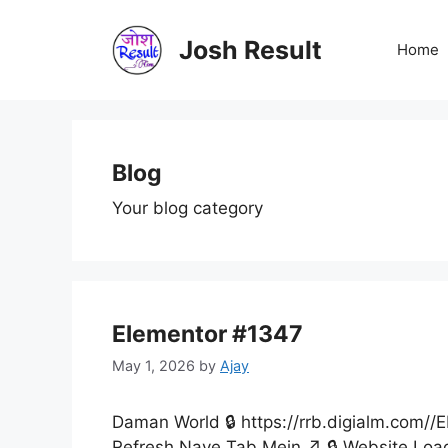
Skip
to
Josh Result
Home
content
Blog
Your blog category
Elementor #1347
May 1, 2026
by
Ajay
Daman World 🔒 https://rrb.digialm.com/
Refresh Naye Tab Mein ↗ 🔒 Website Loa