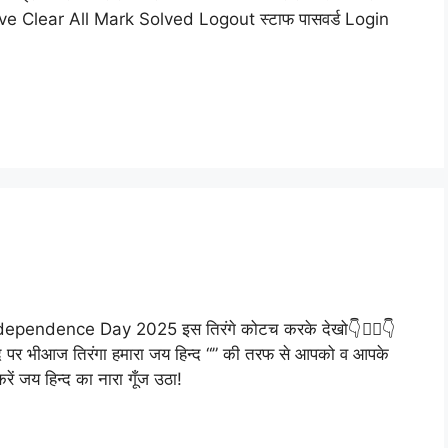
t Serve Clear All Mark Solved Logout स्टाफ पासवर्ड Login
ndence Day 2025 इस तिरंगे कोटच करके देखो👇👇🏻👇
है चाँद पर भीआज तिरंगा हमारा जय हिन्द “” की तरफ से आपको व आपके
रें जय हिन्द का नारा गूँज उठा!